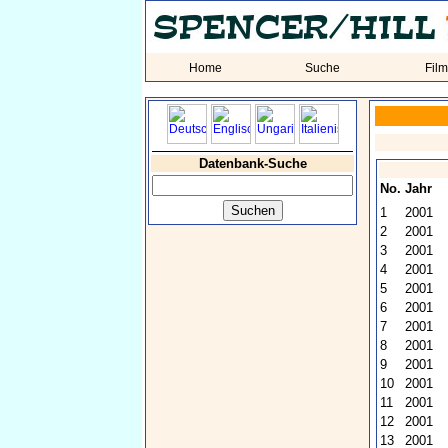
Home
Suche
Fil
Datenbank-Suche
No.
Jahr
1
2001
2
2001
3
2001
4
2001
5
2001
6
2001
7
2001
8
2001
9
2001
10
2001
11
2001
12
2001
13
2001