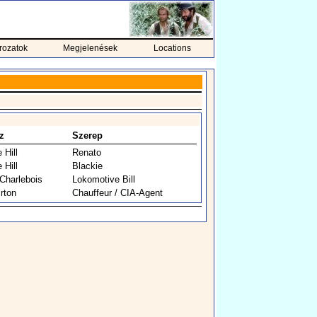
rozatok
Megjelenések
Locations
z
Szerep
 Hill
Renato
 Hill
Blackie
Charlebois
Lokomotive Bill
rton
Chauffeur / CIA-Agent