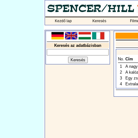
Kezdő lap
Keresés
Film
Keresés az adatbázisban
No.
Cím
1
A nagy
2
A kaló
3
Egy zse
4
Extrala