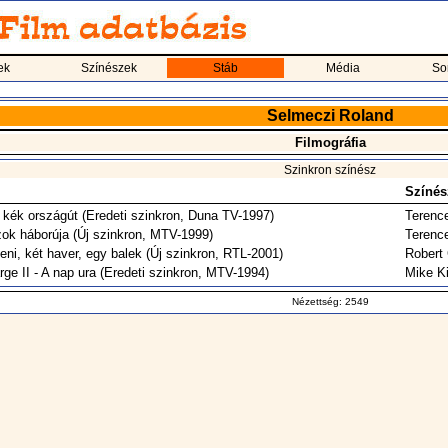
ek
Színészek
Stáb
Média
So
Selmeczi Roland
Filmográfia
Szinkron színész
Színés
 kék országút
(Eredeti szinkron, Duna TV-1997)
Terence
zok háborúja
(Új szinkron, MTV-1999)
Terence
ni, két haver, egy balek
(Új szinkron, RTL-2001)
Robert 
rge II - A nap ura
(Eredeti szinkron, MTV-1994)
Mike Ki
Nézettség: 2549