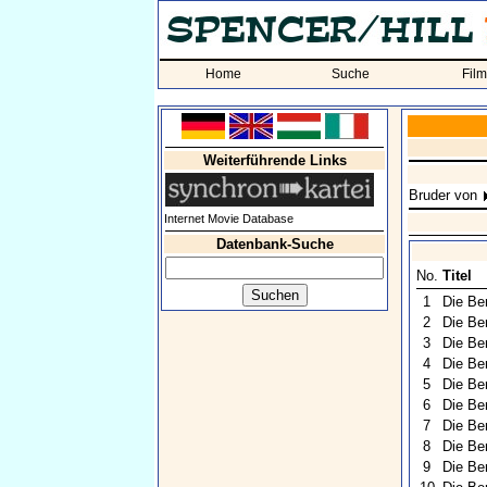
Home
Suche
Fil
Weiterführende Links
Bruder von
Internet Movie Database
Datenbank-Suche
No.
Titel
1
Die Be
2
Die Be
3
Die Be
4
Die Be
5
Die Be
6
Die Be
7
Die Be
8
Die Ber
9
Die Be