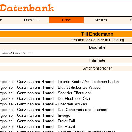
me
Darsteller
Crew
Medien
S
Till Endemann
geboren: 23.02.1976 in Hamburg
Biografie
.
Jannik Endemann
Filmliste
Synchronsprecher
rgpolizei - Ganz nah am Himmel - Leichte Beute / Am seidenen Faden
rgpolizei - Ganz nah am Himmel - Blut ist dicker als Wasser
rgpolizei - Ganz nah am Himmel - Saat der Eifersucht
rgpolizei - Ganz nah am Himmel - Der Fluch des Ötzi
rgpolizei - Ganz nah am Himmel - Über den Wolken
rgpolizei - Ganz nah am Himmel - Das Geheimnis des Fischers
rgpolizei - Ganz nah am Himmel - Irrwege
gpolizei - Ganz nah am Himmel - Freier Fall
rgpolizei - Ganz nah am Himmel - Die Flucht