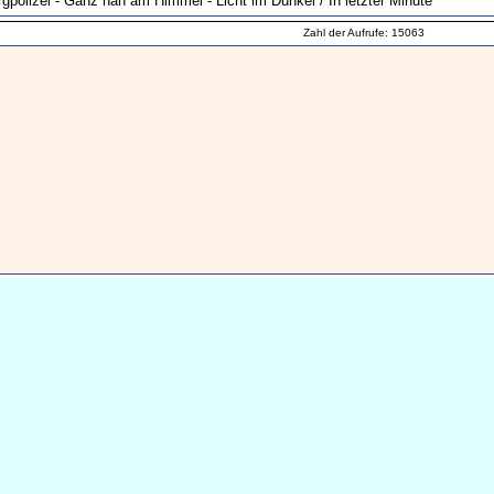
gpolizei - Ganz nah am Himmel - Licht im Dunkel / In letzter Minute
Zahl der Aufrufe: 15063