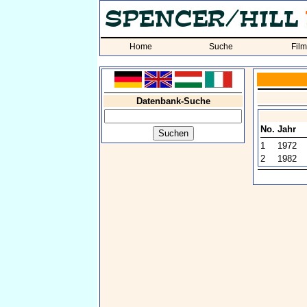
Home
Suche
Fil
Datenbank-Suche
No.
Jahr
1
1972
2
1982