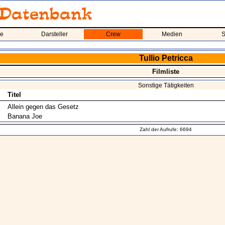
me
Darsteller
Crew
Medien
S
Tullio Petricca
Filmliste
Sonstige Tätigkeiten
Titel
Allein gegen das Gesetz
Banana Joe
Zahl der Aufrufe: 6694