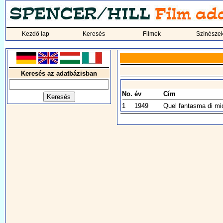
Kezdő lap
Keresés
Filmek
Színésze
Keresés az adatbázisban
No.
év
Cím
1
1949
Quel fantasma di mi