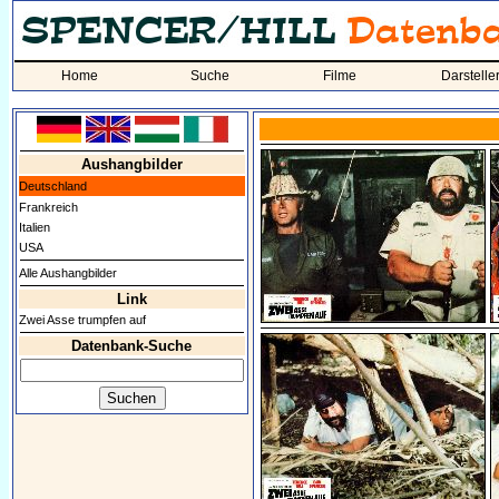
Home
Suche
Filme
Darstelle
Aushangbilder
Deutschland
Frankreich
Italien
USA
Alle Aushangbilder
Link
Zwei Asse trumpfen auf
Datenbank-Suche