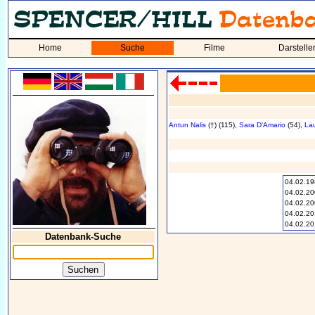
Home
Suche
Filme
Darstelle
Antun Nalis
(†) (115),
Sara D'Amario
(54),
La
04.02.1
04.02.2
04.02.2
04.02.2
04.02.2
Datenbank-Suche