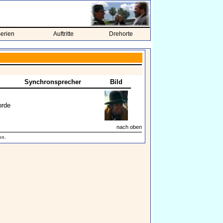
erien
Auftritte
Drehorte
Synchronsprecher
Bild
orde
nach oben
en.