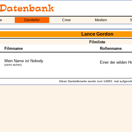
me
Darsteller
Crew
Medien
S
Lance Gordon
Filmliste
Filmname
Rollenname
Mein Name ist Nobody
Einer der wilden H
(nicht sicher)
Diese Darstellerseite wurde zum 14882. mal aufgeruf