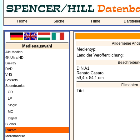
Home
Suche
Filme
Darstelle
Allgemeine Ang
Medienauswahl
Medientyp:
Alle Medien
Land der Veröffentlichung:
4K Ultra HD
Beschreibun
Blu-ray
DIN A1
DVD
Renato Casaro
VHS
59,4 x 84,1 cm
Boxsets
Filmdaten
Soundtracks
Titel:
CD
LP
Single
MC
Digital
Bücher
Plakate
Merchandise