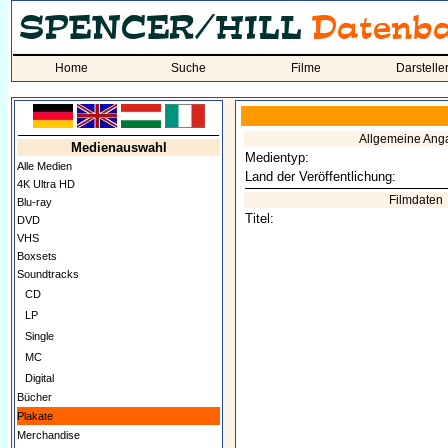
Home
Suche
Filme
Darstelle
Allgemeine Ang
Medienauswahl
Medientyp:
Alle Medien
Land der Veröffentlichung:
4K Ultra HD
Filmdaten
Blu-ray
Titel:
DVD
VHS
Boxsets
Soundtracks
CD
LP
Single
MC
Digital
Bücher
Plakate
Merchandise