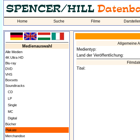
Home
Suche
Filme
Darstelle
Allgemeine 
Medienauswahl
Medientyp:
Alle Medien
Land der Veröffentlichung:
4K Ultra HD
Filmdat
Blu-ray
Titel:
DVD
VHS
Boxsets
Soundtracks
CD
LP
Single
MC
Digital
Bücher
Plakate
Merchandise