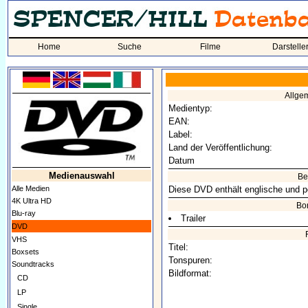
Home
Suche
Filme
Darstelle
Allge
Medientyp:
EAN:
Label:
Land der Veröffentlichung:
Datum
Medienauswahl
Be
Alle Medien
Diese DVD enthält englische und po
4K Ultra HD
Bo
Blu-ray
Trailer
DVD
VHS
Titel:
Boxsets
Tonspuren:
Soundtracks
Bildformat:
CD
LP
Single