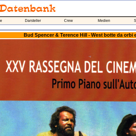
me
Darsteller
Crew
Medien
S
Bud Spencer & Terence Hill - West botte da orbi 