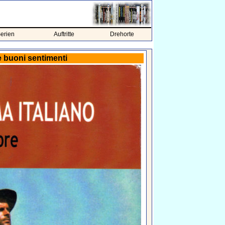
erien
Auftritte
Drehorte
e buoni sentimenti