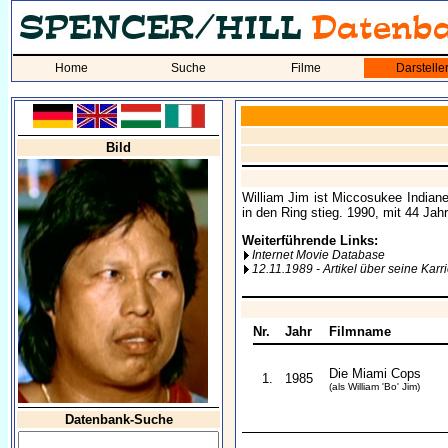
Home
Suche
Filme
Darstelle
Bild
William Jim ist Miccosukee Indiane
in den Ring stieg. 1990, mit 44 Jahr
Weiterführende Links:
Internet Movie Database
12.11.1989 - Artikel über seine Karr
Nr.
Jahr
Filmname
Die Miami Cops
1.
1985
(als William 'Bo' Jim)
Datenbank-Suche