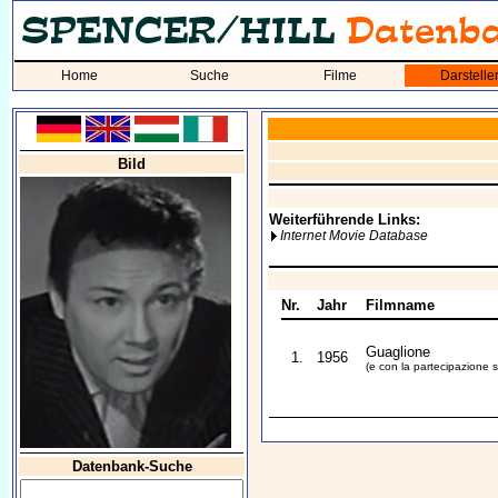
Home
Suche
Filme
Darstelle
Bild
Weiterführende Links:
Internet Movie Database
Nr.
Jahr
Filmname
Guaglione
1.
1956
(e con la partecipazione st
Datenbank-Suche