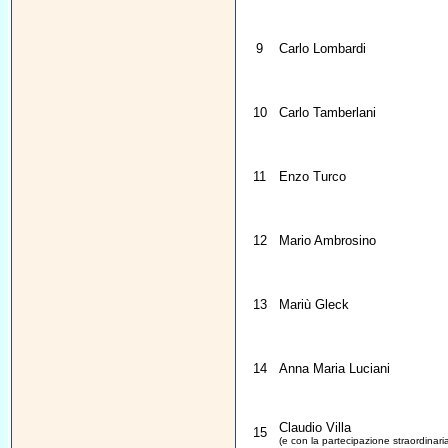
9
Carlo Lombardi
10
Carlo Tamberlani
11
Enzo Turco
12
Mario Ambrosino
13
Mariù Gleck
14
Anna Maria Luciani
Claudio Villa
15
(e con la partecipazione straordinaria