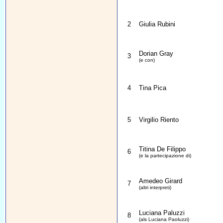
2
Giulia Rubini
Dorian Gray
3
(e con)
4
Tina Pica
5
Virgilio Riento
Titina De Filippo
6
(e la partecipazione di)
Amedeo Girard
7
(altri interpreti)
Luciana Paluzzi
8
(als Luciana Paoluzzi)