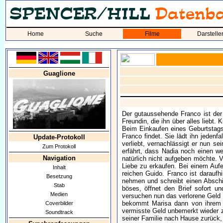
Home
Suche
Filme
Darstelle
Guaglione
Der gutaussehende Franco ist der
Freundin, die ihn über alles liebt
Beim Einkaufen eines Geburtstagsg
Franco findet. Sie lädt ihn jeden
Update-Protokoll
verliebt, vernachlässigt er nun se
Zum Protokoll
erfährt, dass Nadia noch einen we
Navigation
natürlich nicht aufgeben möchte. 
Liebe zu erkaufen. Bei einem Aufe
Inhalt
reichen Guido. Franco ist darauf
Besetzung
nehmen und schreibt einen Abschie
Stab
böses, öffnet den Brief sofort u
Medien
versuchen nun das verlorene Geld
bekommt Marisa dann von ihrem V
Coverbilder
vermisste Geld unbemerkt wieder z
Soundtrack
seiner Familie nach Hause zurück, 