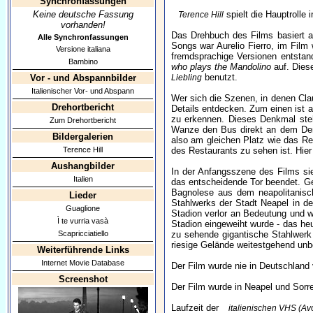
Synchronfassungen
Keine deutsche Fassung
spielt die Hauptrolle
Terence Hill
vorhanden!
Das Drehbuch des Films basiert au
Alle Synchronfassungen
Songs war Aurelio Fierro, im Film 
Versione italiana
fremdsprachige Versionen entsta
Bambino
who plays the Mandolino
auf. Dies
benutzt.
Vor - und Abspannbilder
Liebling
Italienischer Vor- und Abspann
Wer sich die Szenen, in denen Clau
Drehortbericht
Details entdecken. Zum einen ist 
zu erkennen. Dieses Denkmal ste
Zum Drehortbericht
Wanze den Bus direkt an dem Denkm
Bildergalerien
also am gleichen Platz wie das Re
Terence Hill
des Restaurants zu sehen ist. Hier
Aushangbilder
In der Anfangsszene des Films sie
Italien
das entscheidende Tor beendet. Ged
Bagnolese aus dem neapolitanisch
Lieder
Stahlwerks der Stadt Neapel in de
Guaglione
Stadion verlor an Bedeutung und w
Ì te vurria vasà
Stadion eingeweiht wurde - das he
Scapricciatiello
zu sehende gigantische Stahlwerk 
riesige Gelände weitestgehend unb
Weiterführende Links
Internet Movie Database
Der Film wurde nie in Deutschland v
Screenshot
Der Film wurde in Neapel und Sorre
Laufzeit der
italienischen VHS (Avo