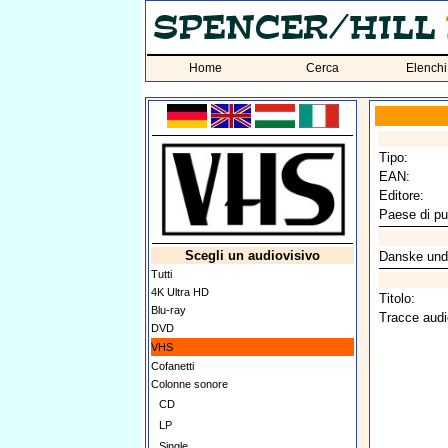
Home
Cerca
Elenchi
Tipo:
EAN:
Editore:
Paese di pu
Scegli un audiovisivo
Danske unde
Tutti
4K Ultra HD
Titolo:
Blu-ray
Tracce audi
DVD
VHS
Cofanetti
Colonne sonore
CD
LP
Single