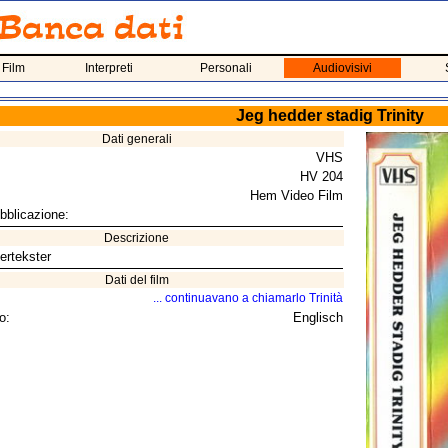
 Film
Interpreti
Personali
Audiovisivi
Jeg hedder stadig Trinity
Dati generali
VHS
HV 204
Hem Video Film
bblicazione:
Descrizione
rtekster
Dati del film
... continuavano a chiamarlo Trinità
o:
Englisch