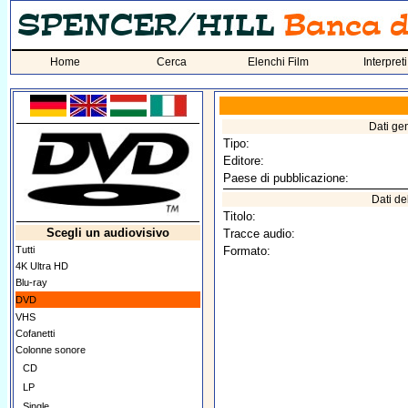
Home
Cerca
Elenchi Film
Interpreti
Dati ge
Tipo:
Editore:
Paese di pubblicazione:
Dati del
Titolo:
Scegli un audiovisivo
Tracce audio:
Tutti
Formato:
4K Ultra HD
Blu-ray
DVD
VHS
Cofanetti
Colonne sonore
CD
LP
Single