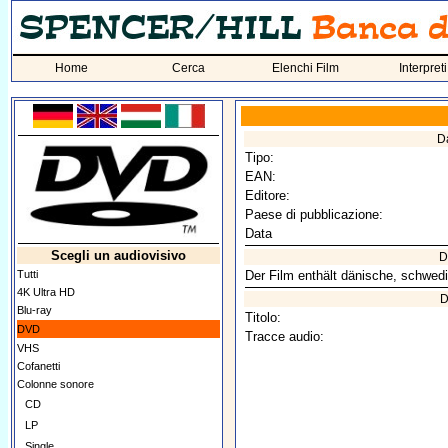
Home
Cerca
Elenchi Film
Interpreti
Da
Tipo:
EAN:
Editore:
Paese di pubblicazione:
Data
Scegli un audiovisivo
D
Tutti
Der Film enthält dänische, schwedi
4K Ultra HD
D
Blu-ray
Titolo:
DVD
Tracce audio:
VHS
Cofanetti
Colonne sonore
CD
LP
Single