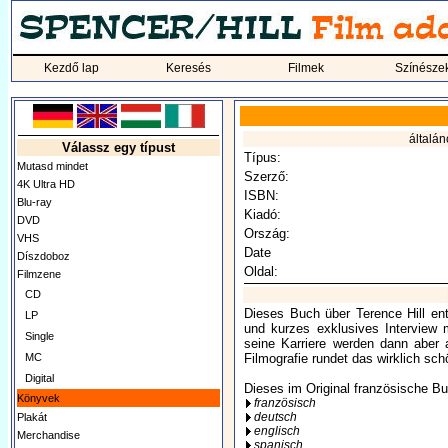
Kezdő lap
Keresés
Filmek
Színésze
általán
Válassz egy típust
Típus:
Mutasd mindet
Szerző:
4K Ultra HD
ISBN:
Blu-ray
Kiadó:
DVD
Ország:
VHS
Date
Díszdoboz
Oldal:
Filmzene
CD
Dieses Buch über Terence Hill ent
LP
und kurzes exklusives Interview 
Single
seine Karriere werden dann aber 
MC
Filmografie rundet das wirklich sch
Digital
Dieses im Original französische Bu
Könyvek
französisch
deutsch
Plakát
englisch
Merchandise
spanisch