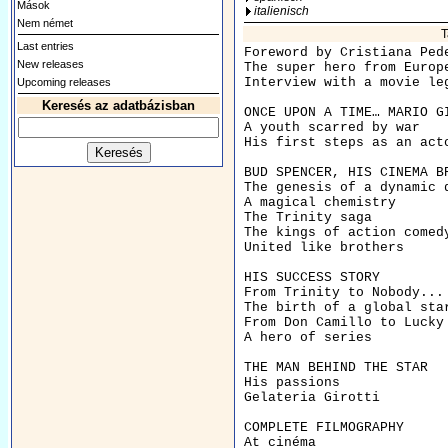
Mások
italienisch
Nem német
T
Last entries
Foreword by Cristiana Ped
New releases
The super hero from Europ
Interview with a movie le
Upcoming releases
Keresés az adatbázisban
ONCE UPON A TIME… MARIO G
A youth scarred by war   
His first steps as an act
BUD SPENCER, HIS CINEMA B
The genesis of a dynamic 
A magical chemistry      
The Trinity saga         
The kings of action comed
United like brothers     
HIS SUCCESS STORY        
From Trinity to Nobody...
The birth of a global sta
From Don Camillo to Lucky
A hero of series         
THE MAN BEHIND THE STAR  
His passions             
Gelateria Girotti        
COMPLETE FILMOGRAPHY     
At cinéma                