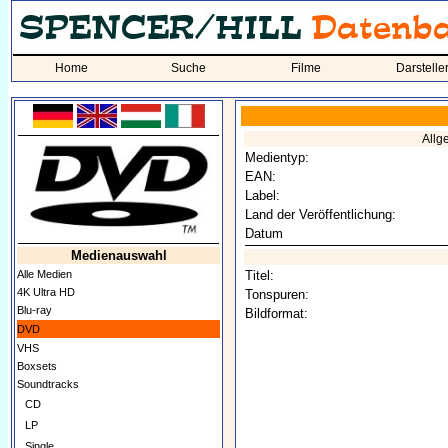
Home
Suche
Filme
Darstelle
Allg
Medientyp:
EAN:
Label:
Land der Veröffentlichung:
Datum
Medienauswahl
Alle Medien
Titel:
4K Ultra HD
Tonspuren:
Blu-ray
Bildformat:
DVD
VHS
Boxsets
Soundtracks
CD
LP
Single