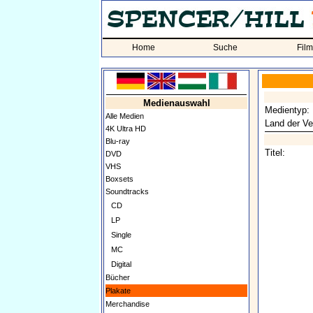
Home
Suche
Fil
Medienauswahl
Medientyp:
Alle Medien
Land der Ve
4K Ultra HD
Blu-ray
Titel:
DVD
VHS
Boxsets
Soundtracks
CD
LP
Single
MC
Digital
Bücher
Plakate
Merchandise