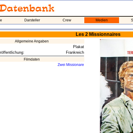
me
Darsteller
Crew
Medien
S
Les 2 Missionnaires
Allgemeine Angaben
Plakat
röffentlichung:
Frankreich
Filmdaten
Zwei Missionare