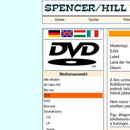
Home
Suche
Fil
Medientyp:
EAN:
Label:
Land der Ve
Datum
Medienauswahl
Alle Medien
A film szin
Bulldózerne
4K Ultra HD
poénok tark
Blu-ray
fokkal jobba
DVD
VHS
Nem rossz G
esetben pa
Boxsets
Soundtracks
Egy átlagos
CD
tökéletesen 
a korongra..
LP
Single