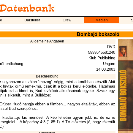
me
Darsteller
Crew
Medien
S
Bombajó bokszoló
Allgemeine Angaben
DVD
5999545581240
Klub Publishing
röffentlichung:
Ungarn
14.08.2003
Beschreibung
te ugyanazon a szálon "mozog" végig, mint a korábban készült Akit
k hívtak címû remekmû, csak itt a boksz kerül elõtérbe. Hatalmas
ítják ezt a filmet is, Bud kiválóbb alkotásainak egyike. Szvsz egy
n is sikerült, mint a Bulldózer.
rúber Hugó hangja ebben a filmben... nagyon eltalálták, ebben az
sszol Bud szerepéhez.
 kiadás...jó kis menüvel. A kép lehetne ugyan jobb is, de ez is
megfelel... A képarány 4:3 (1.85:1). A TV elõzetes jó, hogy rákerült
.:)