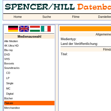
Home
Suche
Filme
Darstelle
Allgemein
Medienauswahl
Medientyp:
Alle Medien
Land der Veröffentlichung:
4K Ultra HD
Filmd
Blu-ray
Titel:
DVD
VHS
Boxsets
Soundtracks
CD
LP
Single
MC
Digital
Bücher
Plakate
Merchandise