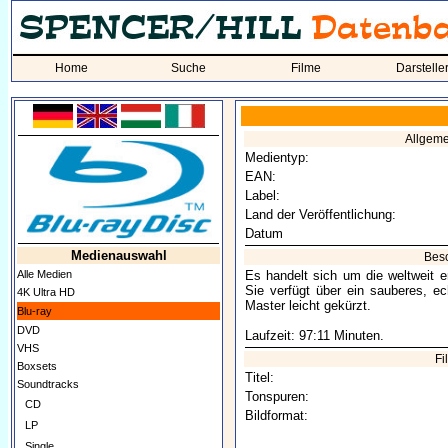
Home
Suche
Filme
Darstelle
Allgem
Medientyp:
EAN:
Label:
Land der Veröffentlichung:
Datum
Medienauswahl
Bes
Alle Medien
Es handelt sich um die weltweit er
Sie verfügt über ein sauberes, ec
4K Ultra HD
Master leicht gekürzt.
Blu-ray
DVD
Laufzeit: 97:11 Minuten.
VHS
Fi
Boxsets
Titel:
Soundtracks
Tonspuren:
CD
Bildformat:
LP
Single