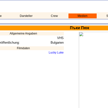
me
Darsteller
Crew
Medien
S
Пъки Пюк
Allgemeine Angaben
VHS
röffentlichung:
Bulgarien
Filmdaten
Lucky Luke