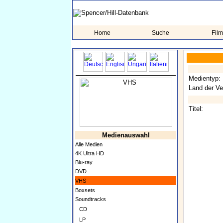
Home
Suche
Fil
Medientyp:
Land der Ve
Titel:
Medienauswahl
Alle Medien
4K Ultra HD
Blu-ray
DVD
VHS
Boxsets
Soundtracks
CD
LP