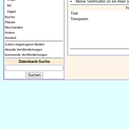
Meine Stiefmutter ist ein Alien (
MC
F
Digital
Titel:
Bücher
Tonspuren:
Plakate
Merchandise
Andere
Ausland
Zuletzt eingetragene Medien
Aktuelle Veröffentlichungen
Kommende Veröffentlichungen
Datenbank-Suche