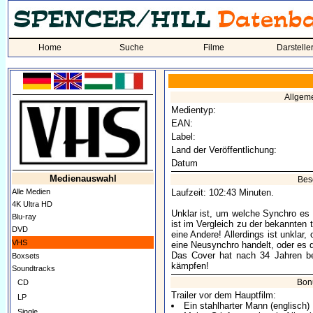
Home
Suche
Filme
Darstelle
Allgem
Medientyp:
EAN:
Label:
Land der Veröffentlichung:
Datum
Medienauswahl
Bes
Alle Medien
Laufzeit: 102:43 Minuten.
4K Ultra HD
Unklar ist, um welche Synchro es 
Blu-ray
ist im Vergleich zu der bekannten
DVD
eine Andere! Allerdings ist unklar
VHS
eine Neusynchro handelt, oder es d
Das Cover hat nach 34 Jahren be
Boxsets
kämpfen!
Soundtracks
Bon
CD
Trailer vor dem Hauptfilm:
LP
Ein stahlharter Mann (englisch)
Single