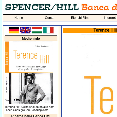
Home
Cerca
Elenchi Film
Interpreti
Terence Hil
Medieninfo
Terence Hill: Kleine Anekdoten aus dem
Leben eines großen Schauspielers
Ricerca nella Banca Dati