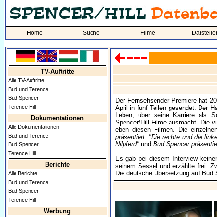
Home
Suche
Filme
Darstelle
TV-Auftritte
Alle TV-Auftritte
Bud und Terence
Bud Spencer
Der Fernsehsender Premiere hat 200
Terence Hill
April in fünf Teilen gesendet. Der H
Leben, über seine Karriere als S
Dokumentationen
Spencer/Hill-Filme ausmacht. Die vi
Alle Dokumentationen
eben diesen Filmen. Die einzelne
Bud und Terence
präsentiert: "Die rechte und die lin
Nilpferd"
und
Bud Spencer präsentier
Bud Spencer
Terence Hill
Es gab bei diesem Interview keinen
Berichte
seinem Sessel und erzählte frei. 
Die deutsche Übersetzung auf Bud
Alle Berichte
Bud und Terence
Bud Spencer
Terence Hill
Werbung