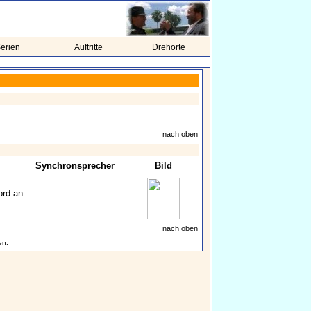
erien
Auftritte
Drehorte
nach oben
Synchronsprecher
Bild
ord an
nach oben
en.