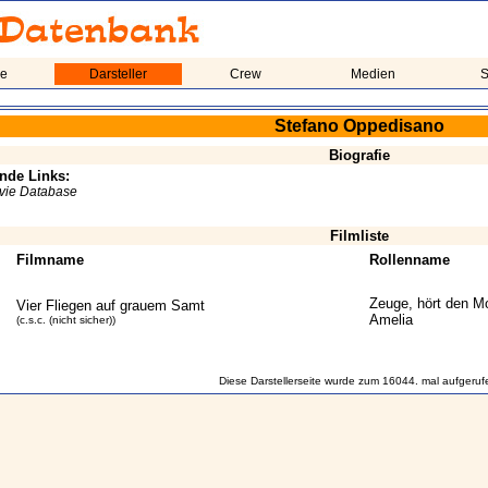
me
Darsteller
Crew
Medien
S
Stefano Oppedisano
Biografie
nde Links:
ovie Database
Filmliste
Filmname
Rollenname
Zeuge, hört den M
Vier Fliegen auf grauem Samt
Amelia
(c.s.c. (nicht sicher))
Diese Darstellerseite wurde zum 16044. mal aufgeruf