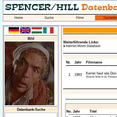
Home
Suche
Filme
Darstelle
Bild
Weiterführende Links:
Internet Movie Database
Nr.
Jahr
Filmname
Keiner haut wie Don
1.
1983
(Szene fehlt in dt. Fassun
Datenbank-Suche
No.
Jahr
Titel