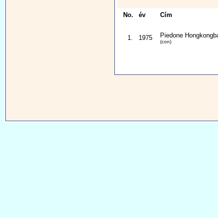
No.
év
Cím
Piedone Hongkongb
1.
1975
(con)