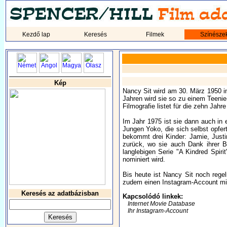
Kezdő lap
Keresés
Filmek
Színésze
Kép
Nancy Sit wird am 30. März 1950 in
Jahren wird sie so zu einem Teenie-
Filmografie listet für die zehn Jahr
Im Jahr 1975 ist sie dann auch in e
Jungen Yoko, die sich selbst opfer
bekommt drei Kinder: Jamie, Justi
zurück, wo sie auch Dank ihrer Be
langlebigen Serie "A Kindred Spiri
nominiert wird.
Bis heute ist Nancy Sit noch reg
zudem einen Instagram-Account mit
Keresés az adatbázisban
Kapcsolódó linkek:
Internet Movie Database
Ihr Instagram-Account