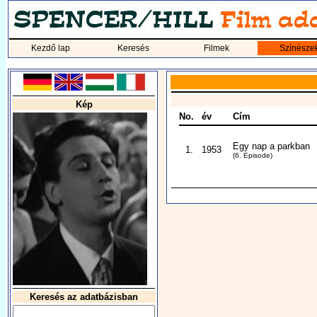
Kezdő lap
Keresés
Filmek
Színésze
Kép
No.
év
Cím
Egy nap a parkban
1.
1953
(6. Episode)
Keresés az adatbázisban