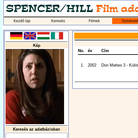
Kezdő lap
Keresés
Filmek
Színésze
Kép
No.
év
Cím
1.
2002
Don Matteo 3 - Kül
Keresés az adatbázisban