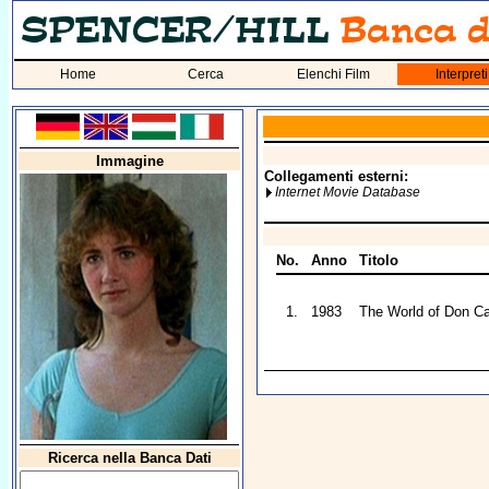
Home
Cerca
Elenchi Film
Interpreti
Immagine
Collegamenti esterni:
Internet Movie Database
No.
Anno
Titolo
1.
1983
The World of Don Ca
Ricerca nella Banca Dati