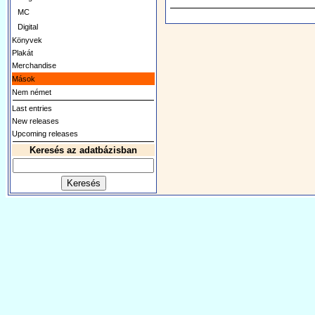
MC
Digital
Könyvek
Plakát
Merchandise
Mások
Nem német
Last entries
New releases
Upcoming releases
Keresés az adatbázisban