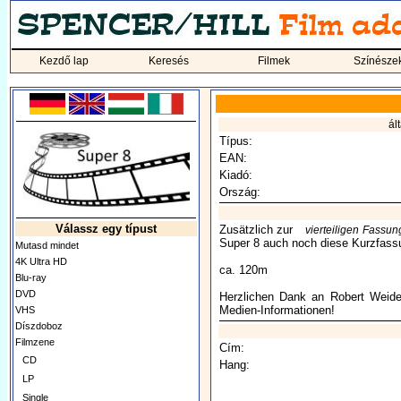
Kezdő lap
Keresés
Filmek
Színésze
ál
Típus:
EAN:
Kiadó:
Ország:
Válassz egy típust
Zusätzlich zur
vierteiligen Fassun
Super 8 auch noch diese Kurzfass
Mutasd mindet
4K Ultra HD
ca. 120m
Blu-ray
DVD
Herzlichen Dank an Robert Weide
Medien-Informationen!
VHS
Díszdoboz
Filmzene
Cím:
CD
Hang:
LP
Single