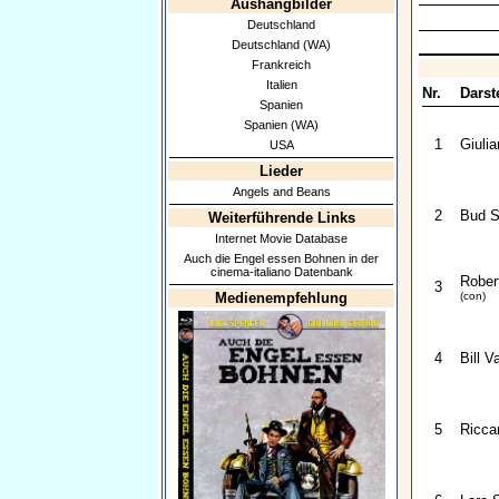
Aushangbilder
Deutschland
Deutschland (WA)
Frankreich
Italien
Nr.
Darste
Spanien
Spanien (WA)
1
Giuli
USA
Lieder
Angels and Beans
2
Bud S
Weiterführende Links
Internet Movie Database
Auch die Engel essen Bohnen in der
cinema-italiano Datenbank
Rober
3
Medienempfehlung
(con)
4
Bill V
5
Ricca