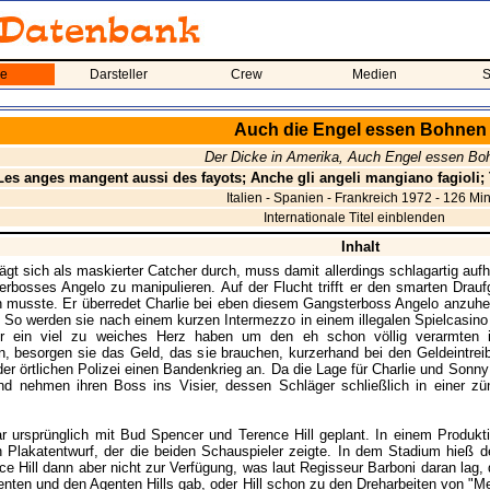
me
Darsteller
Crew
Medien
S
Auch die Engel essen Bohnen
Der Dicke in Amerika, Auch Engel essen Bo
Les anges mangent aussi des fayots; Anche gli angeli mangiano fagioli
Italien - Spanien - Frankreich 1972 - 126 Min
Internationale Titel einblenden
Inhalt
lägt sich als maskierter Catcher durch, muss damit allerdings schlagartig auf
rbosses Angelo zu manipulieren. Auf der Flucht trifft er den smarten Drau
n musste. Er überredet Charlie bei eben diesem Gangsterboss Angelo anzuheu
. So werden sie nach einem kurzen Intermezzo in einem illegalen Spielcasino s
r ein viel zu weiches Herz haben um den eh schon völlig verarmten it
 besorgen sie das Geld, das sie brauchen, kurzerhand bei den Geldeintrei
er örtlichen Polizei einen Bandenkrieg an. Da die Lage für Charlie und Sonny
nd nehmen ihren Boss ins Visier, dessen Schläger schließlich in einer zün
r ursprünglich mit Bud Spencer und Terence Hill geplant. In einem Produk
 Plakatentwurf, der die beiden Schauspieler zeigte. In dem Stadium hieß 
ce Hill dann aber nicht zur Verfügung, was laut Regisseur Barboni daran lag
nten und den Agenten Hills gab, oder Hill schon zu den Dreharbeiten von "Me