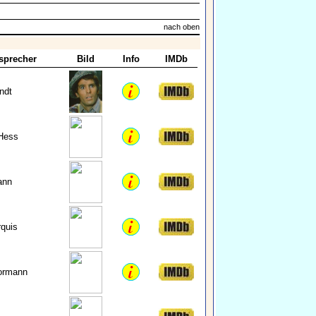
nach oben
sprecher
Bild
Info
IMDb
ndt
Hess
ann
quis
ormann