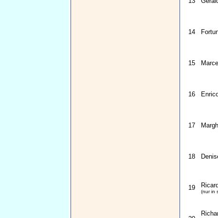
13
Géral
14
Fortu
15
Marcel
16
Enric
17
Margh
18
Denise
Ricar
19
(nur in 
Richa