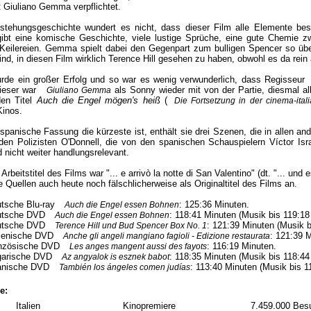
 Giuliano Gemma verpflichtet.
stehungsgeschichte wundert es nicht, dass dieser Film alle Elemente besi
bt eine komische Geschichte, viele lustige Sprüche, eine gute Chemie zw
 Keilereien. Gemma spielt dabei den Gegenpart zum bulligen Spencer so üb
ind, in diesen Film wirklich Terence Hill gesehen zu haben, obwohl es da rein 
rde ein großer Erfolg und so war es wenig verwunderlich, dass Regisseur
dieser war
als Sonny wieder mit von der Partie, diesmal al
Giuliano Gemma
den Titel
Auch die Engel mögen's heiß
(
Die Fortsetzung in der cinema-ita
inos.
spanische Fassung die kürzeste ist, enthält sie drei Szenen, die in allen an
en Polizisten O'Donnell, die von den spanischen Schauspielern Víctor Isr
 nicht weiter handlungsrelevant.
 Arbeitstitel des Films war "... e arrivò la notte di San Valentino" (dt. "... un
 Quellen auch heute noch fälschlicherweise als Originaltitel des Films an.
utsche Blu-ray
: 125:36 Minuten.
Auch die Engel essen Bohnen
eutsche DVD
: 118:41 Minuten (Musik bis 119:18
Auch die Engel essen Bohnen
eutsche DVD
: 121:39 Minuten (Musik b
Terence Hill und Bud Spencer Box No. 1
alienische DVD
: 121:39 
Anche gli angeli mangiano fagioli - Edizione restaurata
ranzösische DVD
: 116:19 Minuten.
Les anges mangent aussi des fayots
ngarische DVD
: 118:35 Minuten (Musik bis 118:44
Az angyalok is esznek babot
panische DVD
: 113:40 Minuten (Musik bis 1
También los ángeles comen judías
e:
Italien
Kinopremiere
7.459.000 Bes