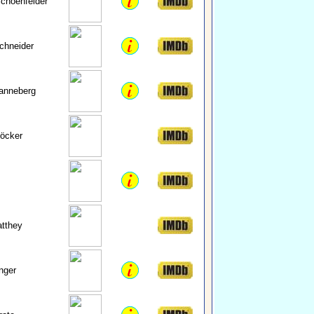
Schoenfelder
chneider
anneberg
öcker
atthey
nger