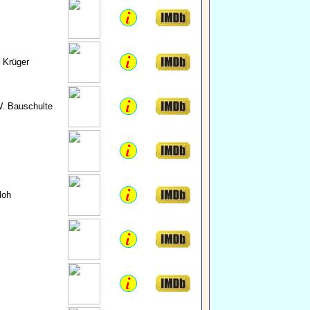
 Krüger
W. Bauschulte
loh