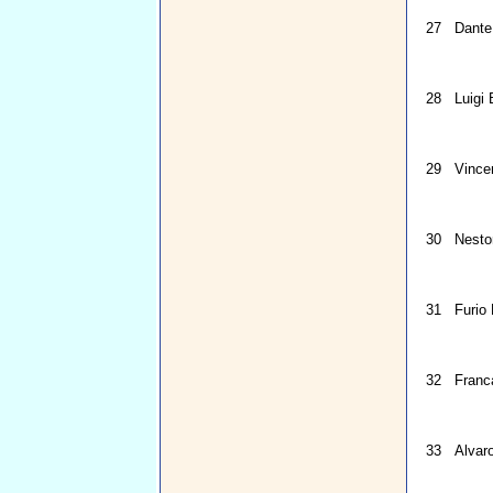
27
Dante 
28
Luigi
29
Vince
30
Nesto
31
Furio
32
Franc
33
Alvaro