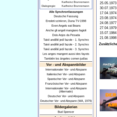
Karlheinz Brunnemann
25.05.1973
Dialogregie:
Karlheinz Brunnemann
30.07.1973
Alle Synchronfassungen
17.04.1974
Deutsche Fassung
23.08.1974
Eredeti szinkron, Duna TV-1998
24.08.1977
Even Angels eat Beans
27.04.1979
Anche gli angeli mangiano fagioli
15.07.1984
Dois Anjos da Pesada
21.08.1998
Také andělé jedí fazole - 1. Synchro
Zusätzliche
Také andělé jedí fazole - 2. Synchro
Také andělé jedí fazole - 3. Synchro
Les anges mangent aussi des fayots
También los ángeles comen judías
Vor - und Abspannbilder
Internationaler Vor- und Abspann
Italienischer Vor- und Abspann
Spanischer Vor- und Abspann
Französischer Vor- und Abspann
Internationaler Vor- und Abspann
(Alternativ)
Deutscher Vor- und Abspann
Deutscher Vor- und Abspann (WA, 1979)
Bildergalerien
Bud Spencer