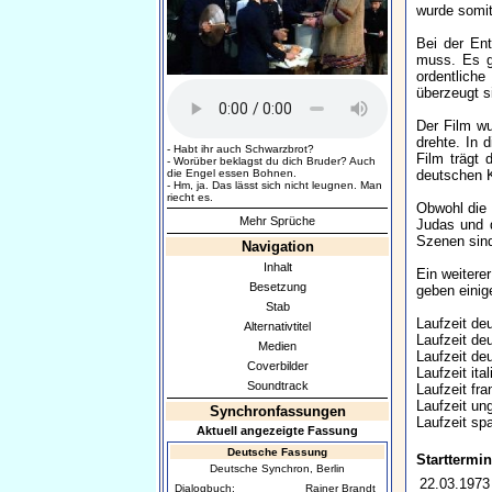
wurde somit
Bei der Ent
muss. Es gi
ordentliche
überzeugt s
Der Film wu
drehte. In 
- Habt ihr auch Schwarzbrot?
Film trägt 
- Worüber beklagst du dich Bruder? Auch
die Engel essen Bohnen.
deutschen K
- Hm, ja. Das lässt sich nicht leugnen. Man
riecht es.
Obwohl die 
Mehr Sprüche
Judas und d
Szenen sind
Navigation
Inhalt
Ein weiterer
Besetzung
geben einige
Stab
Laufzeit de
Alternativtitel
Laufzeit d
Medien
Laufzeit d
Coverbilder
Laufzeit it
Soundtrack
Laufzeit f
Laufzeit u
Synchronfassungen
Laufzeit s
Aktuell angezeigte Fassung
Deutsche Fassung
Starttermin
Deutsche Synchron, Berlin
22.03.1973
Dialogbuch:
Rainer Brandt