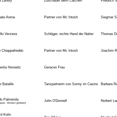
d Landry
Zuschauer beim Catchen
Friedrich 
nato Arena
Partner von Mc Intosh
Siegmar S
lo Verziera
Schläger, rechte Hand der Natter
Thomas D
o Chiappafreddo
Partner von Mc Intosh
Joachim R
erita Horowitz
Geraces Frau
 Bataille
Tanzpartnerin von Sonny im Casino
Barbara R
do Palmerola
John O'Donnell
Norbert La
span. Version gelistet)
rd Kolin