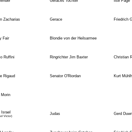
Sender
Geraces Tochter
Ilse Pagé
en Zacharias
Gerace
Friedrich 
y Fair
Blondie von der Heilsarmee
o Ruffini
Ringrichter Jim Baxter
Christian 
e Rigaud
Senator O'Riordan
Kurt Mühlh
 Morin
 Israel
Judas
Gerd Duwn
ael Victor)