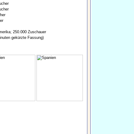
ucher
ucher
her
er
merika; 250.000 Zuschauer
inuten gekürzte Fassung)