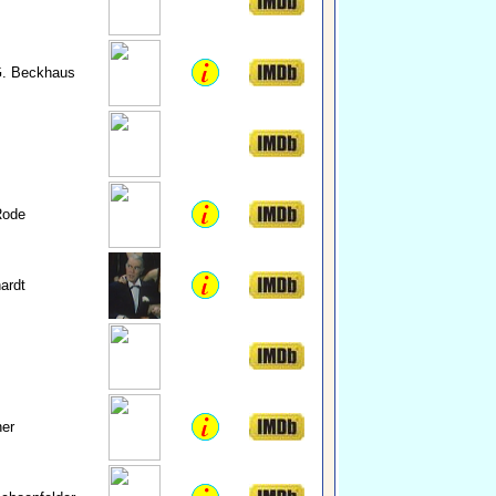
G. Beckhaus
Rode
ardt
er