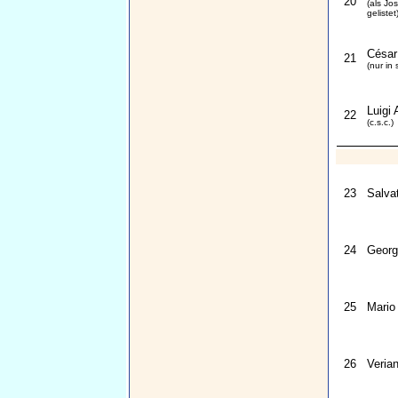
20
(als Jo
gelistet
César
21
(nur in 
Luigi 
22
(c.s.c.)
23
Salva
24
Geor
25
Mario
26
Veria