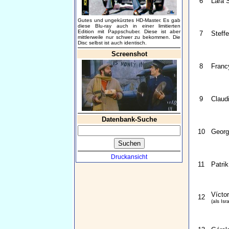
6
Lara 
Gutes und ungekürztes HD-Master. Es gab
diese Blu-ray auch in einer limitierten
Edition mit Pappschuber. Diese ist aber
7
Steff
mittlerweile nur schwer zu bekommen. Die
Disc selbst ist auch identisch.
Screenshot
8
Franc
9
Claudi
Datenbank-Suche
10
Georg
Druckansicht
11
Patrik
Víctor
12
(als Isr