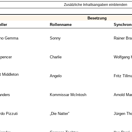
Zusätzliche Inhaltsangaben einblenden
Besetzung
ller
Rollenname
Synchron
ano Gemma
Sonny
Rainer Bra
pencer
Charlie
Wolfgang 
t Middleton
Angelo
Fritz Tillm
anders
Kommissar McIntosh
Arnold Mar
rdo Pizzuti
„Die Natter”
Jürgen Th