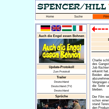
Home
Suche
Fil
Auch die Engel essen Bohnen
Charlie sch
des Gangste
Update-Protokoll
Job flüchte
erkannt hat
Zum Protokoll
Beiden abe
Trailer
abzunehmen,
Deutschland
Vergnügen d
die Seite u
Deutschland (TV)
bleiben.
Deutschland
Sprüche
Der Film wa
schon einen
stand Teren
den Produze