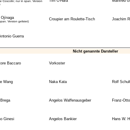
Tim O'Hara
Manfred G
se Coscolin; nur in span. Version
)
 Ojínaga
Croupier am Roulette-Tisch
Joachim R
span. Version gelistet)
Antonio Guerra
Nicht genannte Darsteller
tore Baccaro
Vorkoster
ge Wang
Naka Kata
Rolf Schul
 Brega
Angelos Waffenausgeber
Franz-Otto
no Ginesi
Angelos Bankier
Hans W. 