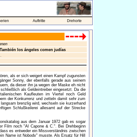
erien
Auftritte
Drehorte
hnen
; También los ángeles comen judías
.
hören, als er sich weigert einen Kampf zugunsten
fgänger Sonny, der ebenfalls gerade aus seinem
ern, da dieser ihn ja wegen der Maske eh nicht
chließlich als Geldeintreiber eingesetzt. Da die
alienischen Kaufleuten im Viertel noch Geld
bern der Konkurrenz und zetteln damit sehr zum
 langsam brenzlig wird, wechseln sie kurzerhand
ftigen Schlußkeilerei allesamt auf der Strecke
tionskatalog aus dem Januar 1972 gab es sogar
der Film noch "Al Capone & C.". Bei Drehbeginn
, dass es entweder ein Missverständnis zwischen
in Name ist Nobody" musste. Als Ersatz für Hill