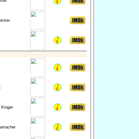
rote
öcker
t
 Krüger
Hamacher