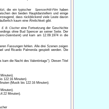
tzt, die ein typischer
haben
Spencer/Hill-Film
ischen den beiden Hauptdarstellern und einige
erzeugend, dass rückblickend viele Leute davon
äußerlich kaum eine Ähnlichkeit gibt.
eine Fortsetzung der Geschichte
E. B. Clucher
lerdings ohne Bud Spencer an seiner Seite. Der
) und kam am 12.09.1974 in die
liano-Datenbank
deren Fassungen fehlen. Alle drei Szenen zeigen
ael und Ricardo Palmerola gespielt werden. Die
d es kam die Nacht des Valentintags"). Diesen Titel
 Minuten).
is 122:16 Minuten).
Minuten (Musik bis 122:16 Minuten).
 Minuten).
14:22 Minuten).
ucher