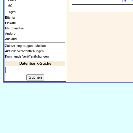
Vier Fl
MC
Digital
Bücher
Plakate
Merchandise
Andere
Ausland
Zuletzt eingetragene Medien
Aktuelle Veröffentlichungen
Kommende Veröffentlichungen
Datenbank-Suche