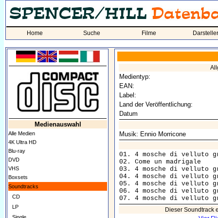
Home
Suche
Filme
Darstelle
Al
Medientyp:
EAN:
Label:
Land der Veröffentlichung:
Datum
Medienauswahl
Alle Medien
Musik: Ennio Morricone
4K Ultra HD
Blu-ray
01. 4 mosche di velluto grigio (ti
DVD
02. Come un madrigale 				        03:36

VHS
03. 4 mosche di velluto grigio 			     
04. 4 mosche di velluto grigio 			     
Boxsets
05. 4 mosche di velluto grigio 			     
Soundtracks
06. 4 mosche di velluto grigio 			     
CD
LP
Dieser Soundtrack 
Single