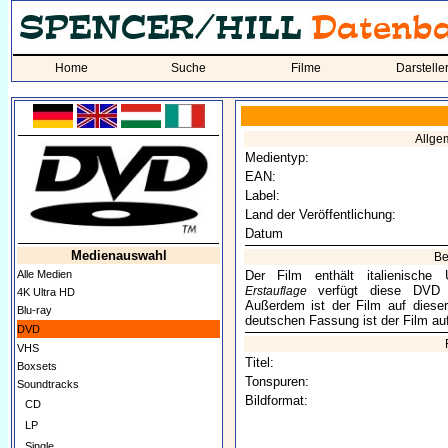
Home
Suche
Filme
Darstelle
Allge
Medientyp:
EAN:
Label:
Land der Veröffentlichung:
Datum
Medienauswahl
Be
Alle Medien
Der Film enthält italienische
verfügt diese DVD üb
Erstauflage
4K Ultra HD
Außerdem ist der Film auf diese
Blu-ray
deutschen Fassung ist der Film auf
DVD
VHS
Titel:
Boxsets
Tonspuren:
Soundtracks
Bildformat:
CD
LP
Single