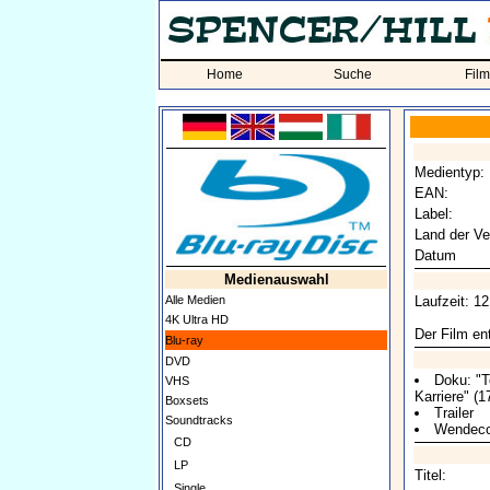
Home
Suche
Fil
Medientyp:
EAN:
Label:
Land der Ve
Datum
Medienauswahl
Alle Medien
Laufzeit: 1
4K Ultra HD
Der Film ent
Blu-ray
DVD
Doku: "T
VHS
Karriere" (1
Boxsets
Trailer
Soundtracks
Wendeco
CD
LP
Titel:
Single