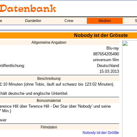
me
Darsteller
Crew
Medien
S
Nobody ist der Grösste
Allgemeine Angaben
Blu-ray
887654205490
universum film
röffentlichung:
Deutschland
15.03.2013
Beschreibung
21:10 Minuten (ohne Tobis, läuft auf schwarz bis 123:02 Minuten).
hält deutsche und englische Untertitel.
Bonusmaterial
erence Hill über Terence Hill - Der Star über 'Nobody' und seine
7 Min.)
ver
Filmdaten
Nobody ist der Größte