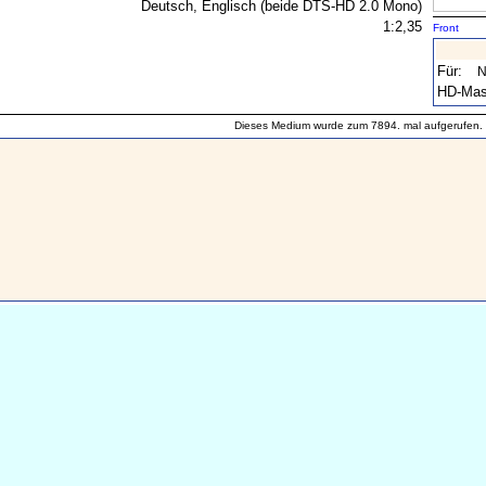
Deutsch, Englisch (beide DTS-HD 2.0 Mono)
1:2,35
Front
Für:
N
HD-Mast
Dieses Medium wurde zum 7894. mal aufgerufen.