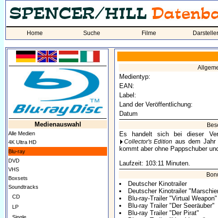
Home
Suche
Filme
Darstelle
Allgem
Medientyp:
EAN:
Label:
Land der Veröffentlichung:
Datum
Medienauswahl
Bes
Alle Medien
Es handelt sich bei dieser Ver
aus dem Jahr 20
Collector's Edition
4K Ultra HD
kommt aber ohne Pappschuber und
Blu-ray
DVD
Laufzeit: 103:11 Minuten.
VHS
Bonu
Boxsets
Deutscher Kinotrailer
Soundtracks
Deutscher Kinotrailer "Marschier
CD
Blu-ray-Trailer "Virtual Weapon"
Blu-ray Trailer "Der Seeräuber"
LP
Blu-ray Trailer "Der Pirat"
Single