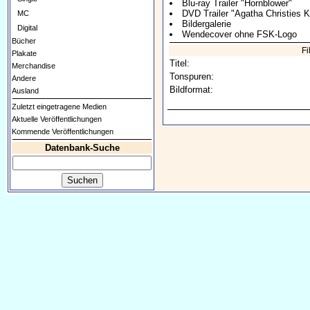
Blu-ray Trailer "Hornblower"
DVD Trailer "Agatha Christies 
MC
Bildergalerie
Digital
Wendecover ohne FSK-Logo
Bücher
Fi
Plakate
Titel:
Merchandise
Tonspuren:
Andere
Bildformat:
Ausland
Zuletzt eingetragene Medien
Aktuelle Veröffentlichungen
Kommende Veröffentlichungen
Datenbank-Suche