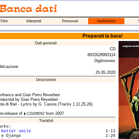
 Film
Interpreti
Personali
Audiovisivi
Preparati la bara!
Dati generali
CD
8032628993114
Digitmovies
blicazione:
25.05.2020
Descrizione
nfranco and Gian Piero Reverberi
nducted by Gian Piero Reverberi
la di Bari - Lyrics by G. Cassia (Tracks 1,11,25,26)
re-release of
from 2007.
CDDM092
Tracklist
cks:

 better smile
                              2:13

 e Django                                  2:20
