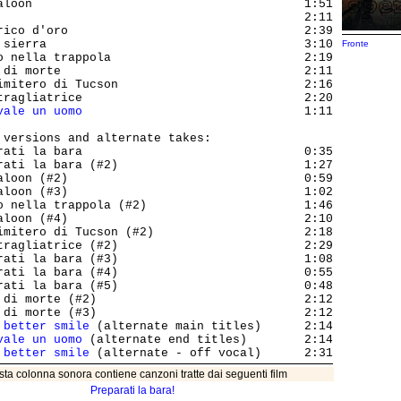
aloon                                      1:51

                                           2:11

rico d'oro                                 2:39

 sierra                                    3:10

Fronte
o nella trappola                           2:19

 di morte                                  2:11

imitero di Tucson                          2:16

tragliatrice                               2:20

vale un uomo
                               1:11

 versions and alternate takes:

rati la bara                               0:35

rati la bara (#2)                          1:27

aloon (#2)                                 0:59

aloon (#3)                                 1:02

o nella trappola (#2)                      1:46

aloon (#4)                                 2:10

imitero di Tucson (#2)                     2:18

tragliatrice (#2)                          2:29

rati la bara (#3)                          1:08

rati la bara (#4)                          0:55

rati la bara (#5)                          0:48

 di morte (#2)                             2:12

 di morte (#3)                             2:12

 better smile
 (alternate main titles)      2:14

vale un uomo
 (alternate end titles)        2:14

 better smile
ta colonna sonora contiene canzoni tratte dai seguenti film
Preparati la bara!