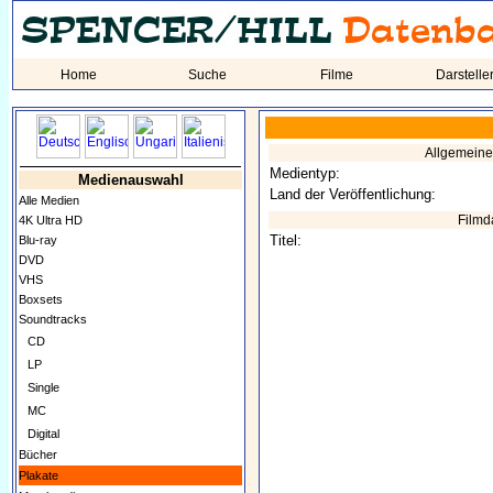
Home
Suche
Filme
Darstelle
Allgemein
Medientyp:
Medienauswahl
Land der Veröffentlichung:
Alle Medien
Filmd
4K Ultra HD
Titel:
Blu-ray
DVD
VHS
Boxsets
Soundtracks
CD
LP
Single
MC
Digital
Bücher
Plakate