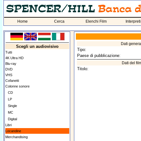
Home
Cerca
Elenchi Film
Interpreti
Dati genera
Scegli un audiovisivo
Tipo:
Tutti
Paese di pubblicazione:
4K Ultra HD
Dati del fil
Blu-ray
Titolo:
DVD
VHS
Cofanetti
Colonne sonore
CD
LP
Single
MC
Digital
Libri
Locandine
Merchandising