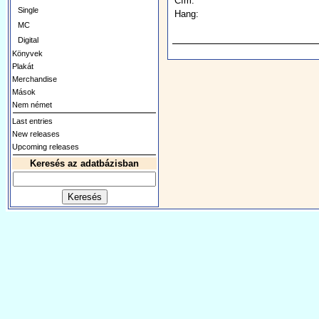
Cím:
Single
Hang:
MC
Digital
Könyvek
Plakát
Merchandise
Mások
Nem német
Last entries
New releases
Upcoming releases
Keresés az adatbázisban