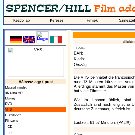
Kezdő lap
Keresés
Filmek
Színésze
általán
Típus:
EAN:
Kiadó:
Ország:
Die VHS beinhaltet die französisc
Válassz egy típust
rund 18 Minuten kürzer, im Vergl
Allerdings stammt das Master von e
Mutasd mindet
hat viele Filmrisse.
4K Ultra HD
Blu-ray
Wie im Libanon üblich, sind ar
DVD
Zusätzlich sind noch englische Un
deutsche Zuschauer, hilfreich ist.
VHS
Díszdoboz
Filmzene
Laufzeit: 91:57 Minuten. (PAL!!!)
CD
LP