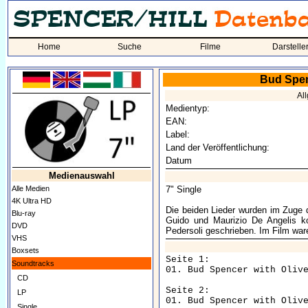
Home
Suche
Filme
Darstelle
Bud Spen
Al
Medientyp:
EAN:
Label:
Land der Veröffentlichung:
Datum
Medienauswahl
Alle Medien
7" Single
4K Ultra HD
Die beiden Lieder wurden im Zuge
Blu-ray
Guido und Maurizio De Angelis k
DVD
Pedersoli geschrieben. Im Film ware
VHS
Boxsets
Seite 1:

Soundtracks
01. Bud Spencer with Oliv
CD
Seite 2:

LP
01. Bud Spencer with Oliv
Single