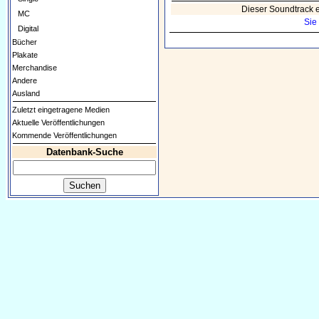
Dieser Soundtrack 
MC
Sie
Digital
Bücher
Plakate
Merchandise
Andere
Ausland
Zuletzt eingetragene Medien
Aktuelle Veröffentlichungen
Kommende Veröffentlichungen
Datenbank-Suche