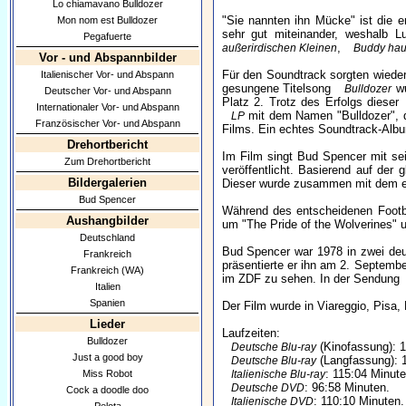
Lo chiamavano Bulldozer
"Sie nannten ihn Mücke" ist die e
Mon nom est Bulldozer
sehr gut miteinander, weshalb L
Pegafuerte
,
außerirdischen Kleinen
Buddy hau
Vor - und Abspannbilder
Für den Soundtrack sorgten wiede
Italienischer Vor- und Abspann
gesungene Titelsong
wu
Bulldozer
Deutscher Vor- und Abspann
Platz 2. Trotz des Erfolgs dieser
Internationaler Vor- und Abspann
mit dem Namen "Bulldozer", d
LP
Französischer Vor- und Abspann
Films. Ein echtes Soundtrack-Alb
Drehortbericht
Im Film singt Bud Spencer mit s
Zum Drehortbericht
veröffentlicht. Basierend auf de
Bildergalerien
Dieser wurde zusammen mit dem e
Bud Spencer
Während des entscheidenen Footbal
Aushangbilder
um "The Pride of the Wolverines" 
Deutschland
Bud Spencer war 1978 in zwei de
Frankreich
präsentierte er ihn am 2. Septemb
Frankreich (WA)
im ZDF zu sehen. In der Sendung
Italien
Spanien
Der Film wurde in Viareggio, Pisa,
Lieder
Laufzeiten:
Bulldozer
(Kinofassung): 1
Deutsche Blu-ray
Just a good boy
(Langfassung): 1
Deutsche Blu-ray
: 115:04 Minute
Miss Robot
Italienische Blu-ray
: 96:58 Minuten.
Deutsche DVD
Cock a doodle doo
: 110:10 Minuten.
Italienische DVD