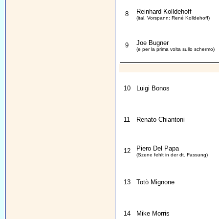
Reinhard Kolldehoff
8
(ital. Vorspann: René Kolldehoff)
Joe Bugner
9
(e per la prima volta sullo schermo)
10
Luigi Bonos
11
Renato Chiantoni
Piero Del Papa
12
(Szene fehlt in der dt. Fassung)
13
Totò Mignone
14
Mike Morris