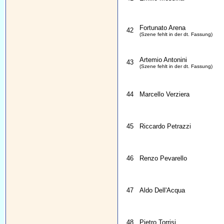
Fortunato Arena
42
(Szene fehlt in der dt. Fassung)
Artemio Antonini
43
(Szene fehlt in der dt. Fassung)
44
Marcello Verziera
45
Riccardo Petrazzi
46
Renzo Pevarello
47
Aldo Dell'Acqua
48
Pietro Torrisi