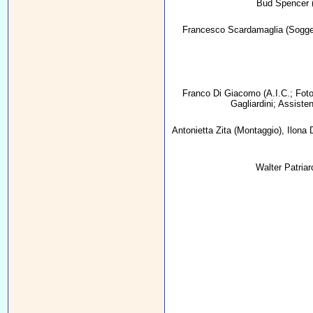
Bud Spencer
Francesco Scardamaglia
(Sogge
Franco Di Giacomo
(A.I.C.; Foto
Gagliardini; Assiste
Antonietta Zita
(Montaggio),
Ilona
Walter Patriar