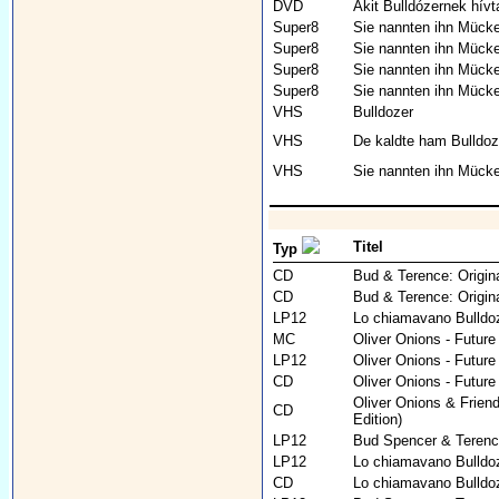
DVD
Akit Bulldózernek hívt
Super8
Sie nannten ihn Mücke 
Super8
Sie nannten ihn Mück
Super8
Sie nannten ihn Mücke
Super8
Sie nannten ihn Mücke 
VHS
Bulldozer
VHS
De kaldte ham Bulldoz
VHS
Sie nannten ihn Mück
Titel
Typ
CD
Bud & Terence: Origin
CD
Bud & Terence: Origin
LP12
Lo chiamavano Bulldoz
MC
Oliver Onions - Future
LP12
Oliver Onions - Future
CD
Oliver Onions - Futur
Oliver Onions & Friend
CD
Edition)
LP12
Bud Spencer & Terence 
LP12
Lo chiamavano Bulldoz
CD
Lo chiamavano Bulldo