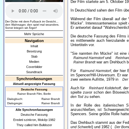
Der Film startete am 5. Oktober 1
In Deutschland sahen den Film übe
Während der Film überall auf der 
Der Dicke mit dem Fußsack im Gesicht...
Mücke". Interessanterweise spielt
den Wahrsager, den spiel mal woanders.
Er antwortet darauf "Wahrscheinlich
Sonst kriegen wir Ärger!
Mehr Sprüche
Die deutsche Fassung des Films i
es mittlerweile auch hierzulande 
Navigation
Untertiteln vor.
Inhalt
Besetzung
"Sie nannten ihn Mücke" ist eine 
Stab
und
Raimund Harmstorf
Reinhard
Medien
war am Drehbuch bet
Rainer Brandt
Coverbilder
Für
, der hier
Raimund Harmstorf
Soundtrack
im Spencer/Hill-Universum. Er war 
Synchronfassungen
zwei weitere Aufritte, 1979 in
Der 
Aktuell angezeigte Fassung
Auch für
, der
Reinhard Kolldehoff
Deutsche Fassung
spielte zuvor schon den Bösewich
Rainer Brandt Film, Berlin
zu sehen.
den Tod
Dialogbuch:
Rainer Brandt
Dialogregie:
Rainer Brandt
In der Rolle des italienischen
anzuschließen, ist Schwergewich
Alle Synchronfassungen
Spencers. Seine größte Rolle hatt
Deutsche Fassung
Eredeti szinkron, Mokép-1982
Das Drehbuch stammt aus der Fe
They called him Bulldozer
) und 1982 (
und Schwefel
Der Bom