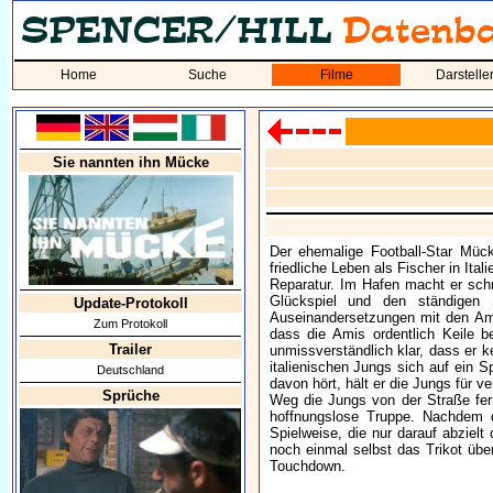
Home
Suche
Filme
Darstelle
Sie nannten ihn Mücke
Der ehemalige Football-Star Müc
friedliche Leben als Fischer in Ital
Reparatur. Im Hafen macht er schn
Glückspiel und den ständigen 
Update-Protokoll
Auseinandersetzungen mit den Ame
Zum Protokoll
dass die Amis ordentlich Keile 
Trailer
unmissverständlich klar, dass er k
italienischen Jungs sich auf ein 
Deutschland
davon hört, hält er die Jungs für 
Sprüche
Weg die Jungs von der Straße fer
hoffnungslose Truppe. Nachdem di
Spielweise, die nur darauf abzielt
noch einmal selbst das Trikot ü
Touchdown.