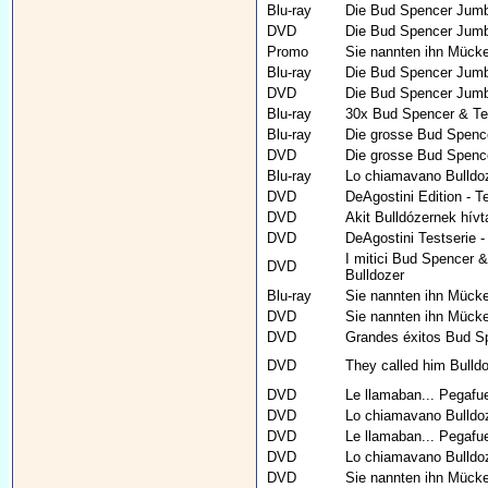
Blu-ray
Die Bud Spencer Jumb
DVD
Die Bud Spencer Jum
Promo
Sie nannten ihn Mück
Blu-ray
Die Bud Spencer Jumb
DVD
Die Bud Spencer Jum
Blu-ray
30x Bud Spencer & Tere
Blu-ray
Die grosse Bud Spence
DVD
Die grosse Bud Spenc
Blu-ray
Lo chiamavano Bulldo
DVD
DeAgostini Edition - T
DVD
Akit Bulldózernek hívt
DVD
DeAgostini Testserie -
I mitici Bud Spencer &
DVD
Bulldozer
Blu-ray
Sie nannten ihn Mück
DVD
Sie nannten ihn Mück
DVD
Grandes éxitos Bud Sp
DVD
They called him Bulld
DVD
Le llamaban... Pegafue
DVD
Lo chiamavano Bulldoze
DVD
Le llamaban... Pegafue
DVD
Lo chiamavano Bulldo
DVD
Sie nannten ihn Mück