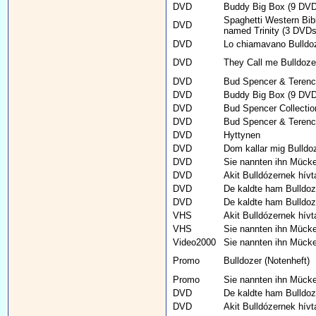
DVD
Buddy Big Box (9 DVD
Spaghetti Western Bib
DVD
named Trinity (3 DVDs
DVD
Lo chiamavano Bulldo
DVD
They Call me Bulldoze
DVD
Bud Spencer & Terence 
DVD
Buddy Big Box (9 DVD
DVD
Bud Spencer Collectio
DVD
Bud Spencer & Terence 
DVD
Hyttynen
DVD
Dom kallar mig Bulldo
DVD
Sie nannten ihn Mück
DVD
Akit Bulldózernek hívt
DVD
De kaldte ham Bulldoz
DVD
De kaldte ham Bulldoz
VHS
Akit Bulldózernek hívt
VHS
Sie nannten ihn Mück
Video2000
Sie nannten ihn Mück
Promo
Bulldozer (Notenheft)
Promo
Sie nannten ihn Mück
DVD
De kaldte ham Bulldoz
DVD
Akit Bulldózernek hívt