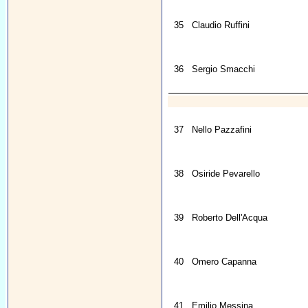
35
Claudio Ruffini
36
Sergio Smacchi
37
Nello Pazzafini
38
Osiride Pevarello
39
Roberto Dell'Acqua
40
Omero Capanna
41
Emilio Messina