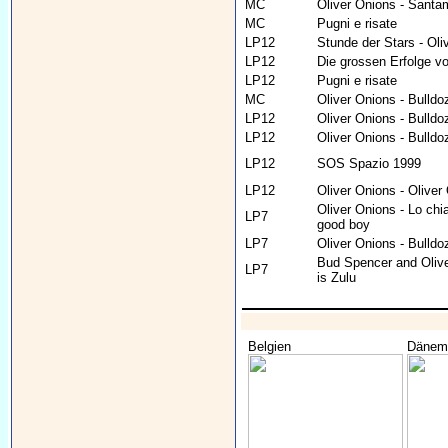
MC
Oliver Onions - Santa
MC
Pugni e risate
LP12
Stunde der Stars - Oli
LP12
Die grossen Erfolge v
LP12
Pugni e risate
MC
Oliver Onions - Bulldo
LP12
Oliver Onions - Bulldo
LP12
Oliver Onions - Bulldo
LP12
SOS Spazio 1999
LP12
Oliver Onions - Oliver
Oliver Onions - Lo chi
LP7
good boy
LP7
Oliver Onions - Bulldo
Bud Spencer and Olive
LP7
is Zulu
Belgien
Dänem