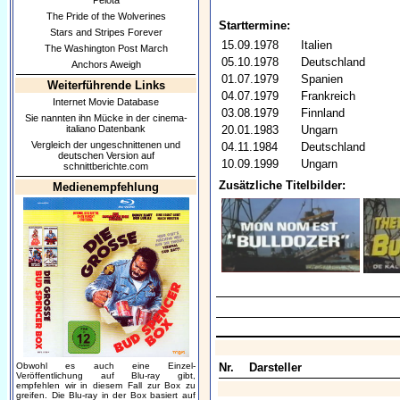
Pelota
The Pride of the Wolverines
Starttermine:
Stars and Stripes Forever
15.09.1978
Italien
The Washington Post March
05.10.1978
Deutschland
Anchors Aweigh
01.07.1979
Spanien
Weiterführende Links
04.07.1979
Frankreich
Internet Movie Database
03.08.1979
Finnland
Sie nannten ihn Mücke in der cinema-
italiano Datenbank
20.01.1983
Ungarn
Vergleich der ungeschnittenen und
04.11.1984
Deutschland
deutschen Version auf
10.09.1999
Ungarn
schnittberichte.com
Zusätzliche Titelbilder:
Medienempfehlung
Obwohl es auch eine Einzel-
Nr.
Darsteller
Veröffentlichung auf Blu-ray gibt,
empfehlen wir in diesem Fall zur Box zu
greifen. Die Blu-ray in der Box basiert auf