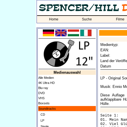
Home
Suche
Filme
Medientyp:
EAN:
Label:
Land der Veröffe
Datum
Medienauswahl
Alle Medien
LP - Original S
4K Ultra HD
Musik: Ennio Mo
Blu-ray
DVD
Diese Auflage
VHS
aufklappbare Hü
Boxsets
Hülle.
Soundtracks
CD
Seite 1:

01. Mein Name
LP
02. Viel Glüc
Single