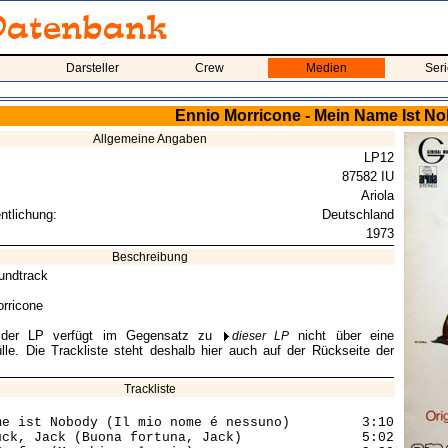
Darsteller
Crew
Medien
Ser
Ennio Morricone - Mein Name Ist N
Allgemeine Angaben
LP12
87582 IU
Ariola
ntlichung:
Deutschland
1973
Beschreibung
oundtrack
rricone
 der LP verfügt im Gegensatz zu
nicht über eine
dieser LP
lle. Die Trackliste steht deshalb hier auch auf der Rückseite der
Trackliste
 ist Nobody (Il mio nome é nessuno) 	 3:10

k, Jack (Buona fortuna, Jack) 		 5:02
