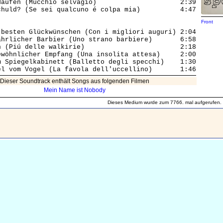
fen (Mucchio selvagio)			 2:39

uld? (Se sei qualcuno é colpa mia)		 4:47

Front
 besten Glückwünschen (Con i migliori auguri) 2:04

rlicher Barbier (Uno strano barbiere)	 6:58

Piú delle walkirie)			 2:18

öhnlicher Empfang (Una insolita attesa) 	 2:00

Spiegelkabinett (Balletto degli specchi)	 1:30

Dieser Soundtrack enthält Songs aus folgenden Filmen
Mein Name ist Nobody
Dieses Medium wurde zum 7766. mal aufgerufen.