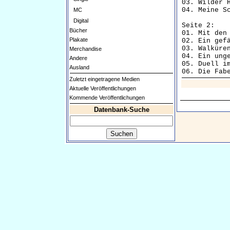
03. Wilder Hau
04. Meine Sch
MC
Digital
Seite 2:

Bücher
01. Mit den
Plakate
02. Ein gefäh
03. Walküren (
Merchandise
04. Ein ungew
Andere
05. Duell im 
Ausland
Zuletzt eingetragene Medien
Aktuelle Veröffentlichungen
Kommende Veröffentlichungen
Datenbank-Suche