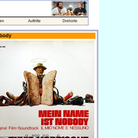
ien
Auftritte
Drehorte
obody