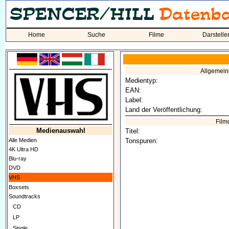
Home
Suche
Filme
Darstelle
Allgemei
Medientyp:
EAN:
Label:
Land der Veröffentlichung:
Film
Medienauswahl
Titel:
Alle Medien
Tonspuren:
4K Ultra HD
Blu-ray
DVD
VHS
Boxsets
Soundtracks
CD
LP
Single