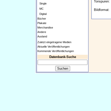
Tonspuren:
Single
MC
Bildformat:
Digital
Bücher
Plakate
Merchandise
Andere
Ausland
Zuletzt eingetragene Medien
Aktuelle Veröffentlichungen
Kommende Veröffentlichungen
Datenbank-Suche