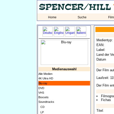
Home
Suche
Fil
Medientyp:
EAN:
Label:
Land der Ve
Datum
Medienauswahl
Der Film auf
Alle Medien
Laufzeit: 1
4K Ultra HD
Blu-ray
Der Film ent
DVD
VHS
Filmogra
Boxsets
Fichas
Soundtracks
CD
Titel:
LP