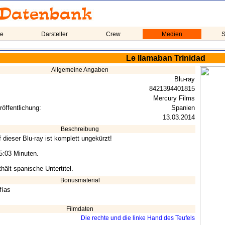
me
Darsteller
Crew
Medien
S
Le llamaban Trinidad
Allgemeine Angaben
Blu-ray
8421394401815
Mercury Films
röffentlichung:
Spanien
13.03.2014
Beschreibung
 dieser Blu-ray ist komplett ungekürzt!
15:03 Minuten.
hält spanische Untertitel.
Bonusmaterial
fías
Filmdaten
Die rechte und die linke Hand des Teufels